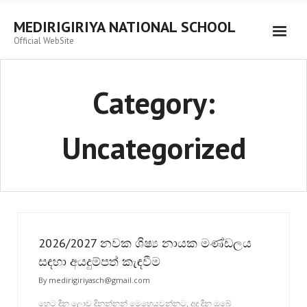
MEDIRIGIRIYA NATIONAL SCHOOL
Official WebSite
Category:
Uncategorized
2026/2027 නවක ශිෂ්‍ය නායක මණ්ඩලය
සඳහා අයදුම්පත් කැඳවීම
By
medirigiriyasch@gmail.com
හෙට දින ලොව දිනන්නන් මෙහෙයවන්නට, අද දින ඔබේ