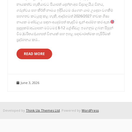
නායකත්ව හැකියාවට පියාපත් දෙන්න.අප විද්‍යාලයීය විනය,
ගරුත්වය සහ කීර්ති නාමය ඉදිරියටම රැගෙන යාම උදෙසා වගකීම්
සහගතව කටයුතු කළ හැකි, ආදර්ශමත් 2026/2027 නවක ශිෂ්‍ය
නායක මණ්ඩලය සඳහා අයදුම්පත් කැඳවීම දැන් ආරම්භ කර ඇත.
සුදුසුකම්:අධ්‍යාපන මට්ටම:( 8-12 ශ්‍රේණිවල ඉගෙනුම ලබන සිසුන්
වීම.)චරිතය:(යහපත් විනයක් සහ ඉහළ සදාචාරාත්මක හැසිරීමක්
ප්‍රදර්ශනය කර…
READ MORE
June 3, 2026
Developed by
Think Up Themes Ltd
. Powered by
WordPress
.